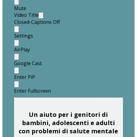
Mute
Video Title
Closed-Captions Off
Settings
AirPlay
Google Cast
Enter PiP
Enter Fullscreen
Un aiuto per i genitori di
bambini, adolescenti e adulti
con problemi di salute mentale