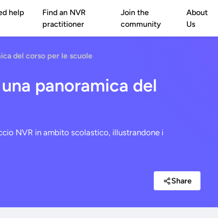
ed help
Find an NVR
Join the
About
practitioner
community
Us
a del corso per le scuole
una panoramica del
io NVR in ambito scolastico, illustrandone i
Share