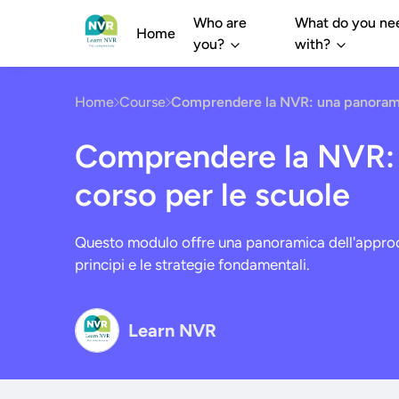
Who are
What do you ne
Home
you?
with?
Home
Course
Comprendere la NVR: una panoramic
Comprendere la NVR: 
corso per le scuole
Questo modulo offre una panoramica dell'approcc
principi e le strategie fondamentali.
Learn NVR