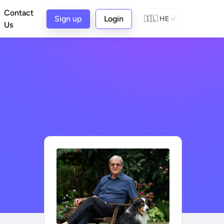
Contact
Sign up
Login
🇮🇱
HE
Us